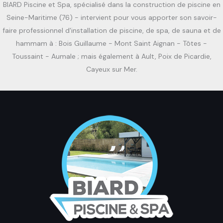
BIARD Piscine et Spa, spécialisé dans la construction de piscine en
Seine-Maritime (76) - intervient pour vous apporter son savoir-
faire professionnel d'installation de piscine, de spa, de sauna et de
hammam à : Bois Guillaume - Mont Saint Aignan - Tôtes -
Toussaint - Aumale ; mais également à Ault, Poix de Picardie,
Cayeux sur Mer.