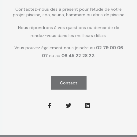
Contactez-nous dès à présent pour l'étude de votre
projet piscine, spa, sauna, hammam ou abris de piscine
Nous répondrons à vos questions ou demande de
rendez-vous dans les meilleurs délais.
Vous pouvez également nous joindre au
02 79 00 06
07
ou au
06 45 22 28 22.
Contact
F
T
L
a
w
i
c
i
n
e
t
k
b
t
e
o
e
d
o
r
i
k
n