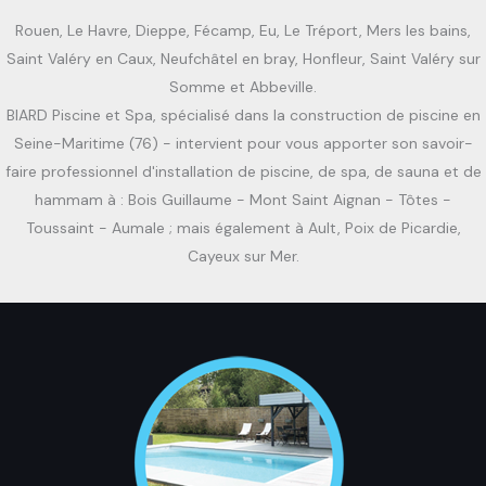
Rouen, Le Havre, Dieppe, Fécamp, Eu, Le Tréport, Mers les bains,
Saint Valéry en Caux, Neufchâtel en bray, Honfleur, Saint Valéry sur
Somme et Abbeville.
BIARD Piscine et Spa, spécialisé dans la construction de piscine en
Seine-Maritime (76) - intervient pour vous apporter son savoir-
faire professionnel d'installation de piscine, de spa, de sauna et de
hammam à : Bois Guillaume - Mont Saint Aignan - Tôtes -
Toussaint - Aumale ; mais également à Ault, Poix de Picardie,
Cayeux sur Mer.