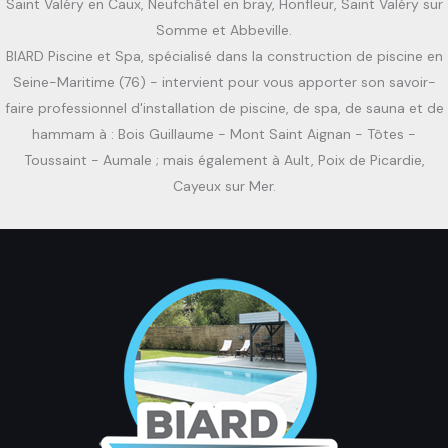
Saint Valéry en Caux, Neufchâtel en bray, Honfleur, Saint Valéry sur
Somme et Abbeville.
BIARD Piscine et Spa, spécialisé dans la construction de piscine en
Seine-Maritime (76) - intervient pour vous apporter son savoir-
faire professionnel d'installation de piscine, de spa, de sauna et de
hammam à : Bois Guillaume - Mont Saint Aignan - Tôtes -
Toussaint - Aumale ; mais également à Ault, Poix de Picardie,
Cayeux sur Mer.