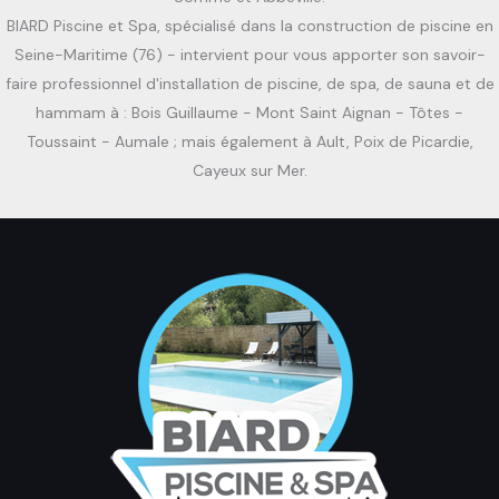
BIARD Piscine et Spa, spécialisé dans la construction de piscine en
Seine-Maritime (76) - intervient pour vous apporter son savoir-
faire professionnel d'installation de piscine, de spa, de sauna et de
hammam à : Bois Guillaume - Mont Saint Aignan - Tôtes -
Toussaint - Aumale ; mais également à Ault, Poix de Picardie,
Cayeux sur Mer.