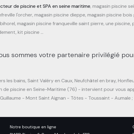
cteur de piscine et SPA en seine maritime
, magasin piscine se
reville l'orcher, magasin piscine dieppe, magasin piscine bois g
orel, magasin piscine franqueville saint pierre, une piscine, pi
dement, kit piscine …
ous sommes votre partenaire privilégié pour
s les bains, Saint Valéry en Caux, Neufchâtel en bray, Honfleu
n de piscine en Seine-Maritime (76) - intervient pour vous app
Guillaume - Mont Saint Aignan - Tôtes - Toussaint - Aumale ; 
Notre boutique en ligne