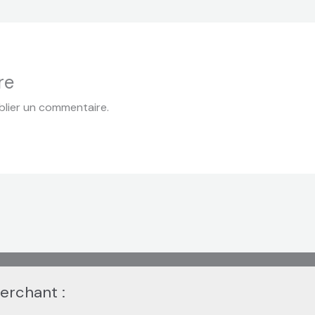
re
lier un commentaire.
herchant :