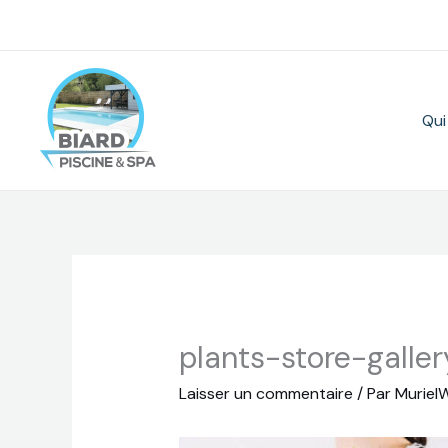
Aller
au
contenu
Qui
plants-store-galle
Laisser un commentaire
/ Par
Muriel