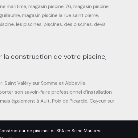
ine maritime, magasin piscine 76, magasin piscine
uillaume, magasin piscine la rue saint pierre,
scine, les piscines, piscines, des piscines, devis
 la construction de votre piscine,
r, Saint Valéry sur Somme et Abbeville.
orter son savoir-faire professionnel d'installation
mais également à Ault, Poix de Picardie, Cayeux sur
Constructeur de piscines et SPA en Seine Maritime