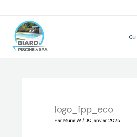
Aller
au
contenu
Qui
logo_fpp_eco
Par
MurielW
/
30 janvier 2025