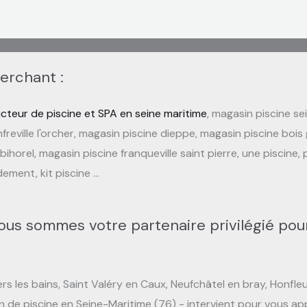
herchant :
cteur de piscine et SPA en seine maritime
, magasin piscine se
reville l'orcher, magasin piscine dieppe, magasin piscine bois g
orel, magasin piscine franqueville saint pierre, une piscine, pi
dement, kit piscine …
ous sommes votre partenaire privilégié pour
s les bains, Saint Valéry en Caux, Neufchâtel en bray, Honfleu
n de piscine en Seine-Maritime (76) - intervient pour vous app