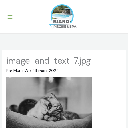
Aller
au
contenu
image-and-text-7.jpg
Par
MurielW
/
29 mars 2022