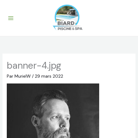
Aller
au
contenu
banner-4.jpg
Par
MurielW
/
29 mars 2022