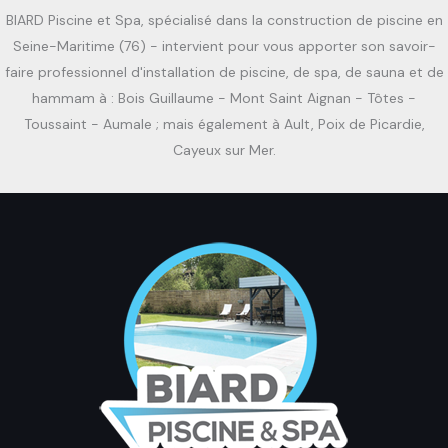
BIARD Piscine et Spa, spécialisé dans la construction de piscine en
Seine-Maritime (76) - intervient pour vous apporter son savoir-
faire professionnel d'installation de piscine, de spa, de sauna et de
hammam à : Bois Guillaume - Mont Saint Aignan - Tôtes -
Toussaint - Aumale ; mais également à Ault, Poix de Picardie,
Cayeux sur Mer.