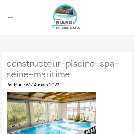
Aller
au
contenu
constructeur-piscine-spa-
seine-maritime
Par
MurielW
/
4 mars 2022