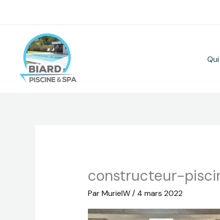
Aller
au
contenu
Qui
constructeur-pisc
Par
MurielW
/
4 mars 2022