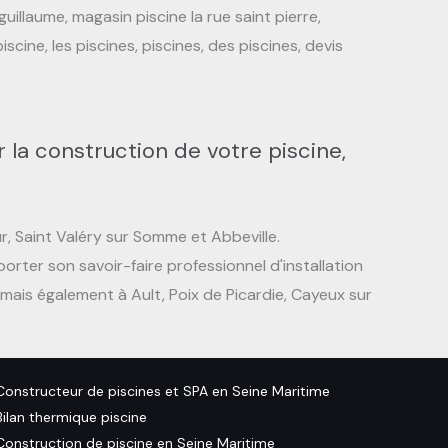
uillaume, magasin piscine la rue saint pierre,
scine, les piscines, piscines, des piscines, devis
 la construction de votre piscine,
r, Saint Valéry sur Somme et Abbeville.
orter son savoir-faire professionnel d'installation
mais également à Ault, Poix de Picardie, Cayeux sur
Constructeur de piscines et SPA en Seine Maritime
Bilan thermique piscine
Construction de piscine en Seine Maritime