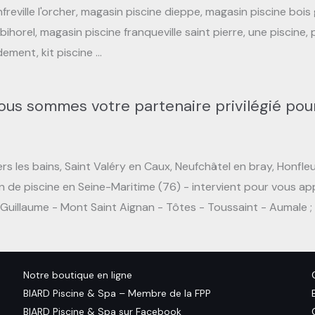
reville l'orcher, magasin piscine dieppe, magasin piscine bois g
orel, magasin piscine franqueville saint pierre, une piscine, pi
dement, kit piscine …
ous sommes votre partenaire privilégié pour
s les bains, Saint Valéry en Caux, Neufchâtel en bray, Honfleu
n de piscine en Seine-Maritime (76) - intervient pour vous app
Guillaume - Mont Saint Aignan - Tôtes - Toussaint - Aumale ; 
Notre boutique en ligne
BIARD Piscine & Spa – Membre de la FPP
BIARD Piscine & Spa sur Facebook